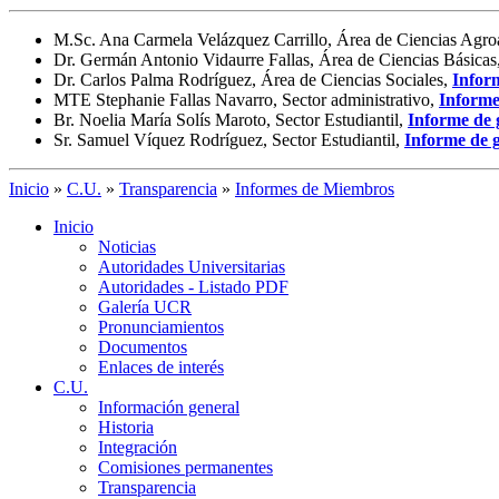
M.Sc. Ana Carmela Velázquez Carrillo, Área de Ciencias Agro
Dr. Germán Antonio Vidaurre Fallas, Área de Ciencias Básicas
Dr. Carlos Palma Rodríguez, Área de Ciencias Sociales,
Infor
MTE Stephanie Fallas Navarro, Sector administrativo,
Informe
Br. Noelia María Solís Maroto, Sector Estudiantil,
Informe de 
Sr. Samuel Víquez Rodríguez, Sector Estudiantil,
Informe de g
Inicio
»
C.U.
»
Transparencia
»
Informes de Miembros
Inicio
Noticias
Autoridades Universitarias
Autoridades - Listado PDF
Galería UCR
Pronunciamientos
Documentos
Enlaces de interés
C.U.
Información general
Historia
Integración
Comisiones permanentes
Transparencia