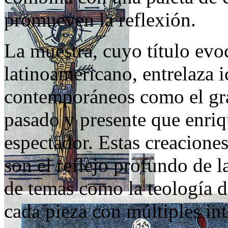
promueven la reflexión.
La muestra, cuyo título evoca
latinoamericano, entrelaza 
contemporáneos como el graf
pasado y presente que enriq
espectador. Estas creacione
son el reflejo profundo de l
de temas como la teología d
cada pieza con múltiples int