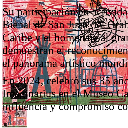
Su participación en activida
Bienal de San Juan del Gra
Caribe y el homenaje al gr
demuestran el reconocimient
el panorama artístico mundi
En 2024, celebró sus 35 año
Imaginarius en el Museo Ca
influencia y compromiso con