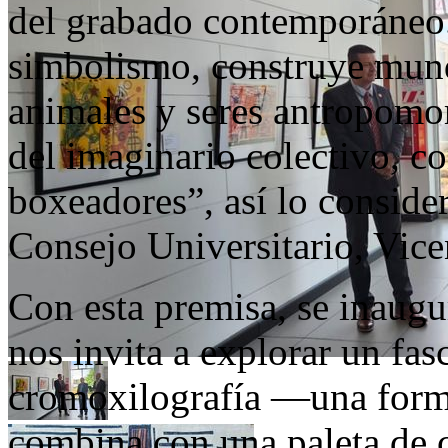
del grabado contemporáneo. 
simbolismo, construye mund
animales y seres antropomo
del imaginario colectivo, co
boxeadores”, así lo consider
Consejo Universitario, Vice
Con esta premisa, se inaug
nos invita a explorar un fas
cromoxilografía —una for
combina con una paleta de c