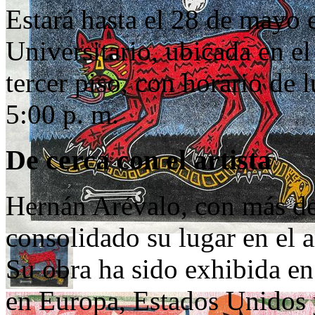
Estará hasta el 28 de mayo 
Universitario, ubicada en el
tercer piso, con horario de 
5:00 p. m.
De cerca con el artista
Hernán Arévalo, con más de 
consolidado su lugar en el a
Su obra ha sido exhibida en
en Europa, Estados Unidos 