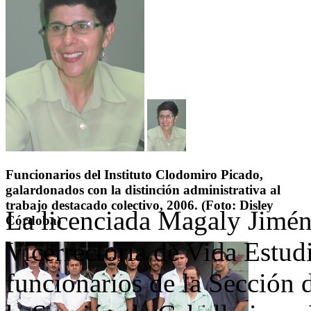
Funcionarios del Instituto Clodomiro Picado,
galardonados con la distinción administrativa al
trabajo destacado colectivo, 2006. (Foto: Disley
La licenciada Magaly Jimén
Córdoba)
Vicerrectoría de Vida Estud
funcionarios de la Sección