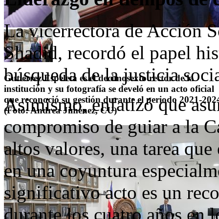
La vicerrectora de Acción S
Shadid, recordó el papel hi
búsqueda de la justicia soci
Gutiérrez Espeleta es el decimosexto rector de la
institución y su fotografía se develó en un acto oficial
Asimismo, enfatizó que asum
que reconoció su gestión durante el periodo 2021-202
(Foto: Andrea Jiménez, CU)
compromiso de guiar a la Ca
altos valores, una tarea que 
en una coyuntura especialm
significativo acto es un rec
durante los cuatro años en 