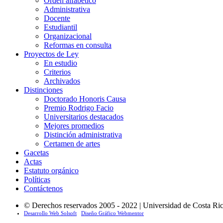
Orden alfabético
Administrativa
Docente
Estudiantil
Organizacional
Reformas en consulta
Proyectos de Ley
En estudio
Criterios
Archivados
Distinciones
Doctorado Honoris Causa
Premio Rodrigo Facio
Universitarios destacados
Mejores promedios
Distinción administrativa
Certamen de artes
Gacetas
Actas
Estatuto orgánico
Políticas
Contáctenos
© Derechos reservados 2005 - 2022 | Universidad de Costa Rica
Desarrollo Web Solsoft
Diseño Gráfico Webmentor