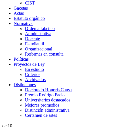
CIST
Gacetas
Actas
Estatuto orgánico
Normativa
Orden alfabético
Administrativa
Docente
Estudiantil
Organizacional
Reformas en consulta
Políticas
Proyectos de Ley
En estudio
Criterios
Archivados
Distinciones
Doctorado Honoris Causa
Premio Rodrigo Facio
Universitarios destacados
Mejores promedios
Distinción administrativa
Certamen de artes
oct
10