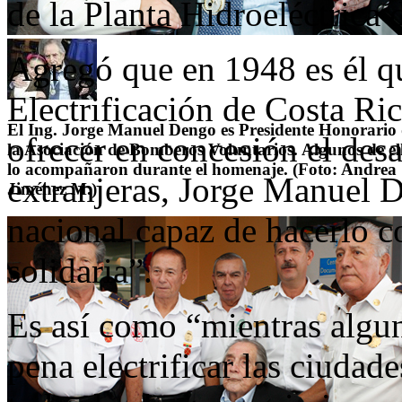
de la Planta Hidroeléctrica 
Agregó que en 1948 es él qu
Electrificación de Costa Ri
El Ing. Jorge Manuel Dengo es Presidente Honorario
ofrecer en concesión el desa
la Asociación de Bomberos Voluntarios. Algunos de el
lo acompañaron durante el homenaje. (Foto: Andrea
extranjeras, Jorge Manuel 
Jiménez M.)
nacional capaz de hacerlo c
solidaria”.
Es así como “mientras algun
pena electrificar las ciuda