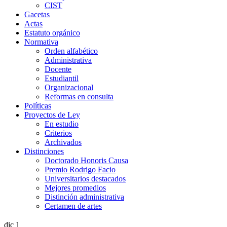
CIST
Gacetas
Actas
Estatuto orgánico
Normativa
Orden alfabético
Administrativa
Docente
Estudiantil
Organizacional
Reformas en consulta
Políticas
Proyectos de Ley
En estudio
Criterios
Archivados
Distinciones
Doctorado Honoris Causa
Premio Rodrigo Facio
Universitarios destacados
Mejores promedios
Distinción administrativa
Certamen de artes
dic
1