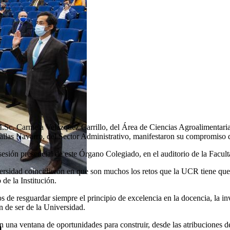
.Sc. Carmela Velázquez Carrillo, del Área de Ciencias Agroalimentarias
llas Navarro, del Sector Administrativo, manifestaron su compromiso 
esión presencial de este Órgano Colegiado, en el auditorio de la Facul
versidad coincidieron en que son muchos los retos que la UCR tiene que
de la Institución.
 resguardar siempre el principio de excelencia en la docencia, la inve
n de ser de la Universidad.
 una ventana de oportunidades para construir, desde las atribuciones d
a