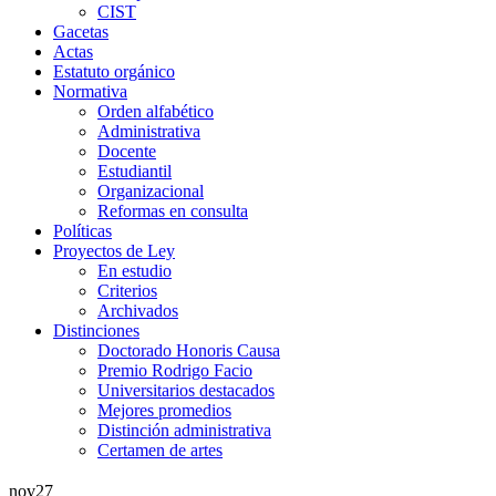
CIST
Gacetas
Actas
Estatuto orgánico
Normativa
Orden alfabético
Administrativa
Docente
Estudiantil
Organizacional
Reformas en consulta
Políticas
Proyectos de Ley
En estudio
Criterios
Archivados
Distinciones
Doctorado Honoris Causa
Premio Rodrigo Facio
Universitarios destacados
Mejores promedios
Distinción administrativa
Certamen de artes
nov
27