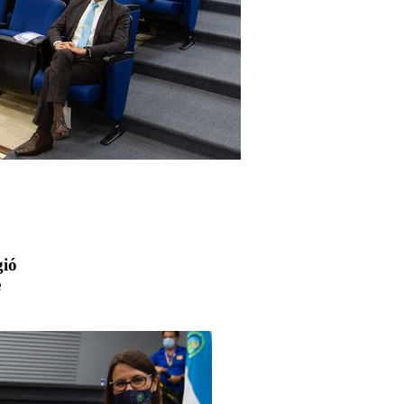
gió
e