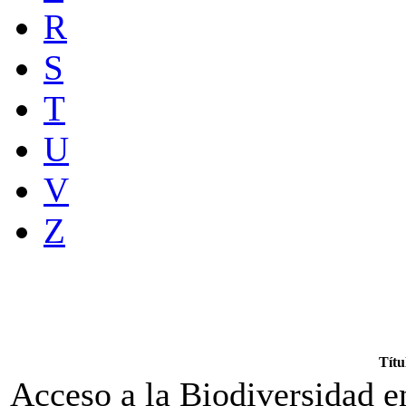
R
S
T
U
V
Z
Títu
Acceso a la Biodiversidad e