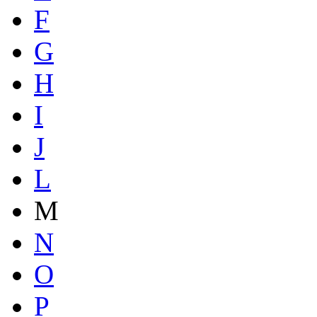
F
G
H
I
J
L
M
N
O
P