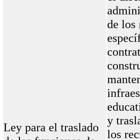
admini
de los
especí
contra
constr
manten
infrae
educat
y tras
Ley para el traslado
los re