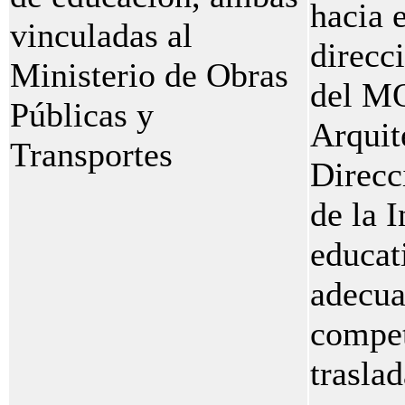
hacia 
vinculadas al
direcc
Ministerio de Obras
del MO
Públicas y
Arquit
Transportes
Direcc
de la I
educat
adecua
compet
trasla