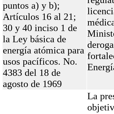
puntos a) y b);
licenc
Artículos 16 al 21;
médica
30 y 40 inciso 1 de
Minist
la Ley básica de
deroga
energía atómica para
fortal
usos pacíficos. No.
Energí
4383 del 18 de
agosto de 1969
La pre
objeti