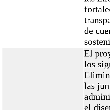
fortale
transp
de cue
sosteni
El pro
los sig
Elimin
las ju
admini
el dise