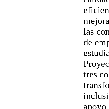
eficie
mejora
las co
de emp
estudia
Proyec
tres c
transf
inclusi
apoyo 