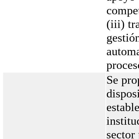
compet
(iii) t
gestió
automa
proces
Se pro
dispos
establ
instit
sector