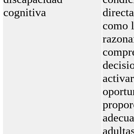
cognitiva
direct
como l
razona
compre
decisi
activa
oportu
propor
adecua
adulta