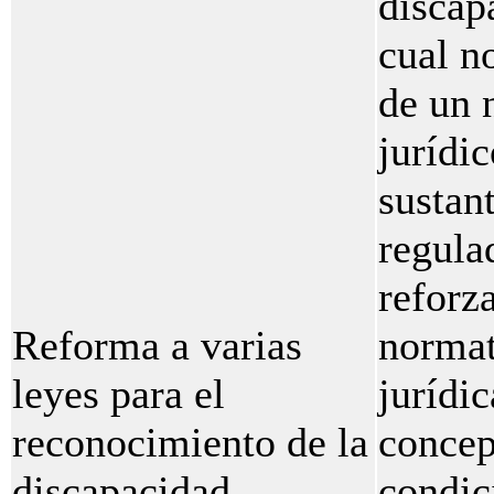
discap
cual n
de un 
jurídi
sustant
regula
reforza
Reforma a varias
normat
leyes para el
jurídi
reconocimiento de la
concep
discapacidad
condic