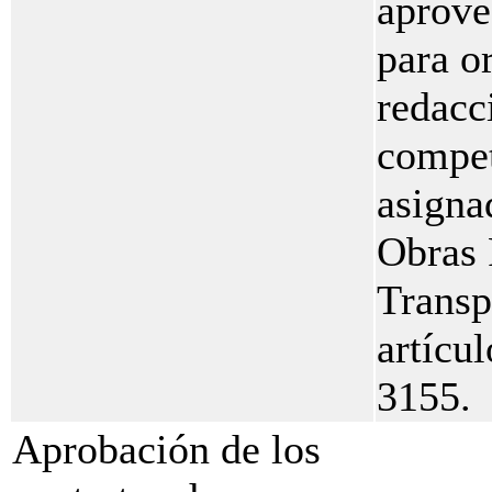
aprove
para or
redacci
compet
asigna
Obras 
Transp
artícul
3155.
Aprobación de los