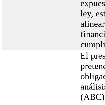
expues
ley, e
alinear
financ
cumpli
El pre
pretend
obliga
análisi
(ABC) 