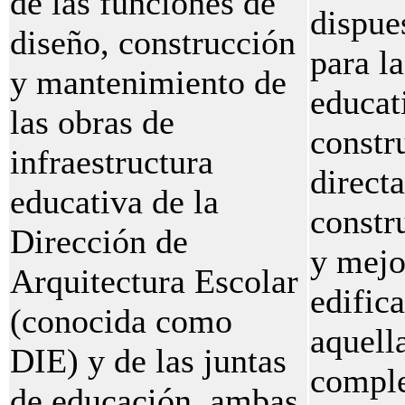
de las funciones de
dispue
diseño, construcción
para la
y mantenimiento de
educat
las obras de
constr
infraestructura
direct
educativa de la
constr
Dirección de
y mejo
Arquitectura Escolar
edific
(conocida como
aquell
DIE) y de las juntas
comple
de educación, ambas